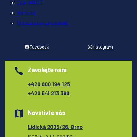
Tým GAUTE
Kontakt
Ochrana oznamovatelů
Facebook
Instagram
Zavolejte nám
+420 800 194 125
+420 541 213 390
Navštivte nás
Lidická 2006/26, Brno
Mezi 8. a 17. hodinou