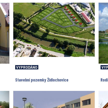
VYPRODÁNO
VY
Stavební pozemky Židlochovice
Rodi