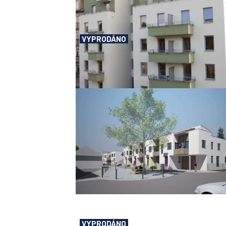
VYPRODÁNO
Bytový dům Francouzská, Brno
VYPRODÁNO