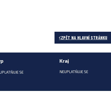
ZPĚT NA HLAVNÍ STRÁNKU
yp
Kraj
NEUPLATŇUJE SE
UPLATŇUJE SE