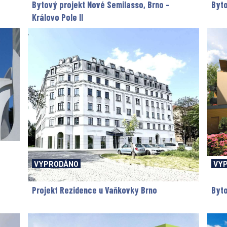
Bytový projekt Nové Semilasso, Brno –
Byto
Královo Pole II
VYPRODÁNO
VY
Projekt Rezidence u Vaňkovky Brno
Byto