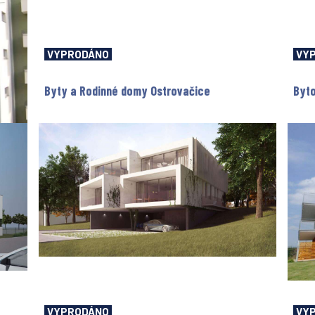
VYPRODÁNO
VY
Byty a Rodinné domy Ostrovačice
Byto
VYPRODÁNO
VY