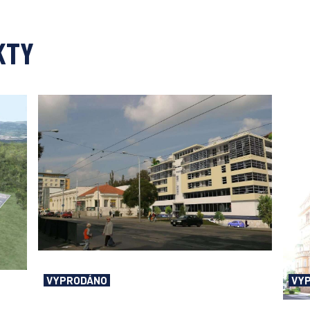
KTY
VYPRODÁNO
VY