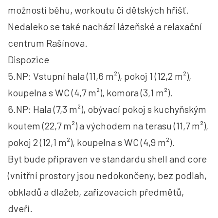
možností běhu, workoutu či dětských hřišť.
Nedaleko se také nachází lázeňské a relaxační
centrum Rašínova.
Dispozice
5.NP: Vstupní hala (11,6 m²), pokoj 1 (12,2 m²),
koupelna s WC (4,7 m²), komora (3,1 m²).
6.NP: Hala (7,3 m²), obývací pokoj s kuchyňským
koutem (22,7 m²) a východem na terasu (11,7 m²),
pokoj 2 (12,1 m²), koupelna s WC (4,9 m²).
Byt bude připraven ve standardu shell and core
(vnitřní prostory jsou nedokončeny, bez podlah,
obkladů a dlažeb, zařizovacích předmětů,
dveří.