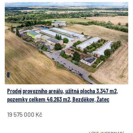
Prodej provozního areálu, užitná plocha 3.347 m2,
pozemky celkem 46.263 m2, Bezděkov, Žatec
19 575 000 Kč