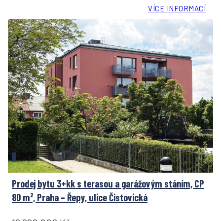
VÍCE INFORMACÍ
Prodej bytu 3+kk s terasou a garážovým stáním, CP
80 m², Praha – Řepy, ulice Čistovická