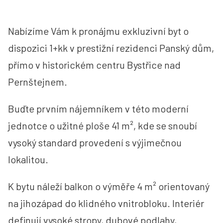
Nabízíme Vám k pronájmu exkluzivní byt o
dispozici 1+kk v prestižní rezidenci Panský dům,
přímo v historickém centru Bystřice nad
Pernštejnem.
Buďte prvním nájemníkem v této moderní
jednotce o užitné ploše 41 m², kde se snoubí
vysoký standard provedení s výjimečnou
lokalitou.
K bytu náleží balkon o výměře 4 m² orientovaný
na jihozápad do klidného vnitrobloku. Interiér
definují vysoké stropy, dubové podlahy,